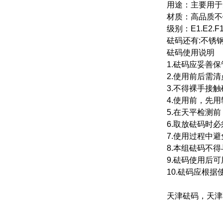
用途：主要用于
材质：高品质不
级别：
E1.E2.F
砝码还有
:
不锈
砝码使用说明
1.
砝码应妥善保
2.
使用前后需清
3.
不得裸手接触
4.
使用前，先用
5.
在天平检测前
6.
取放砝码时必
7.
使用过程中避
8.
本组砝码不得
9.
砝码使用后可
10.
砝码应根据
天津砝码，天津