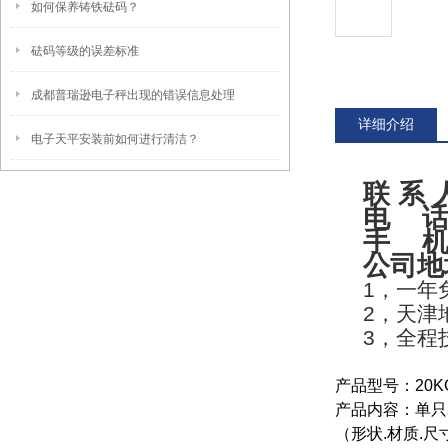
如何保养铸铁砝码？
砝码等级的误差标准
成都普瑞逊电子秤出现的错误信息处理
详细介绍
电子天平安装前如何进行清洁？
联 系 
电
话
手
机
公司地址
1
，一年
2
，
天津
3
，全程
产品型号：
20K
产品内容：单只
（
形状
.
材质
.
尺