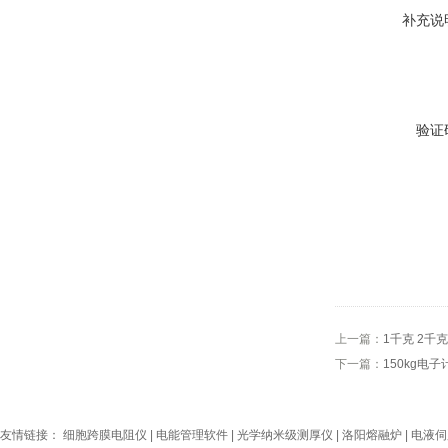
补充说
验证
上一篇：
1千克 2千
下一篇：
150kg电
友情链接：
细胞跨膜电阻仪
|
电能管理软件
|
光学纳米级测厚仪
|
洛阳熔融炉
|
电液伺