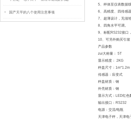
5、秤体至仪表数据
6、高精度、四传感
国产天平的八个使用注意事项
7、超薄设计，无须
8、四角水平可调。
9、标配RS232
10、可另外购买引
产品参数
zui大称量：
5T
显示精度：
2KG
秤盘尺寸：
1m*1.2m
传感器：
应变式
秤盘材质：
钢
外壳材质：
钢
显示方式：
LED红色
输出接口：
RS232
电源：
交流/电瓶
天津电子秤，天津电