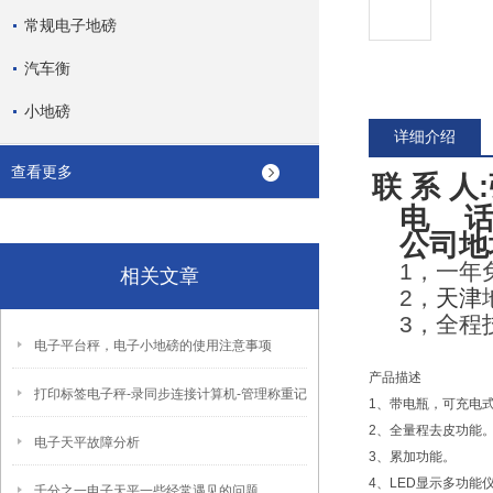
常规电子地磅
汽车衡
小地磅
详细介绍
查看更多
联 系 人
电 话
公司地
1
，一年
相关文章
2
，
天津
3
，全程
电子平台秤，电子小地磅的使用注意事项
产品描述
打印标签电子秤-录同步连接计算机-管理称重记
1、带电瓶，可充电
2、全量程去皮功能
电子天平故障分析
3、累加功能。
4、LED显示多功能
千分之一电子天平一些经常遇见的问题