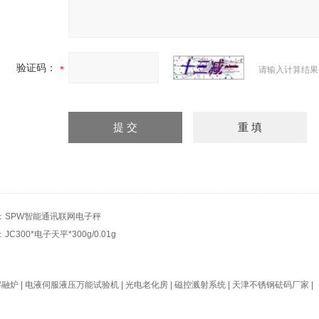
验证码：
请输入计算结果
：
SPW智能通讯联网电子秤
：
JC300*电子天平*300g/0.01g
熔融炉
|
电液伺服液压万能试验机
|
光电老化房
|
磁控溅射系统
|
天津不锈钢砝码厂家
|