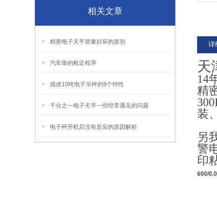
相关文章
精密电子天平质量好坏的差别
详
天
汽车衡的检定程序
14
描述10吨电子吊秤的8个特性
精
30
千分之一电子天平一些经常遇见的问题
装
电子秤开机后没有反应的原因解析
另
警电
印
600/0.