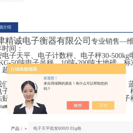
细介绍
津精诚电子衡器有限公司
专业销售—
年时间：
密电子天平、电子计数秤、
电子秤
30-500
0KG-50吨电子吊秤、10吨-200吨大地
、超市打印电子秤
。
欢迎您！
我们有非标功能电子秤：U盘存储电子秤、
来自局域网的朋友！有什么可以帮助您的
吗？
子秤、工控设备电子秤、配料控制系统、模拟信号23
粘贴标签存储电子秤、数据直传计算机电子
01g格
产品：