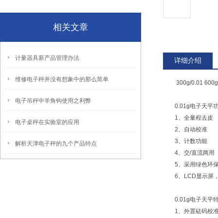
相关文章
计量器具新产品管理办法
详细介绍
维修电子秤并没有想象中的那么简单
300g/0.01 60
电子吊秤中羊角钩使用之利弊
0.01g电子天平
1、全量程去皮
电子桌秤在实验室的应用
2、自动校准
3、计数功能
解析天津电子秤的九个产品特点
4、交/直流两用
5、采用绿色环保
6、LCD显示屏
0.01g电子天平
1、外置砝码校准