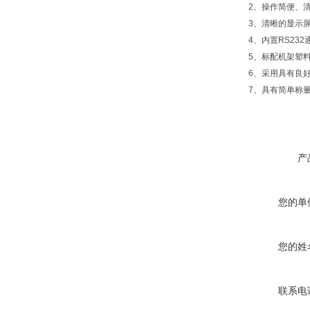
2、操作简便、清
3、清晰的显示屏
4、内置RS232
5、标配机架塑料保护
6、采用具有良好耐
7、具有简单称量、
产
您的单
您的姓
联系电