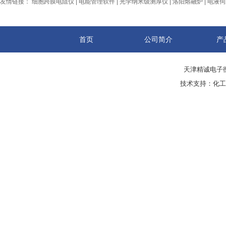
友情链接：
细胞跨膜电阻仪
|
电能管理软件
|
光学纳米级测厚仪
|
洛阳熔融炉
|
电液伺
首页
公司简介
产
天津精诚电子衡
技术支持：
化工