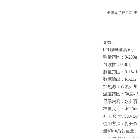
，
天津电子秤公司,天
参数：
LCD
清晰液晶
显示
称量范围：
0-200g
可读性：
0.001g
测量范围：
0.1%-
数据输出：
RS232
加热源：卤素灯加
温度范围：
50
度
-1
显示内容：水分百
秤盘尺寸：
Φ110
外形 尺 寸
: 350×2
使用方法：打开仪
量和zui后的重量