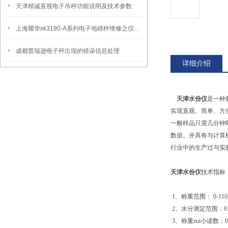
天津精诚直视电子吊秤功能说明及技术参数
上海耀华xk3190-A系列电子地磅秤维修之仪表常见错误代码
成都普瑞逊电子秤出现的错误信息处理
详细介绍
天津水份仪
是一种
实现直观、简单、方
一般样品只需几分钟
数据。并具有与计算
行业中的生产过与实
天津水份仪
技术指标
1、称重范围： 0-1
2、水分测定范围：0.
3、称重zui小读数：0