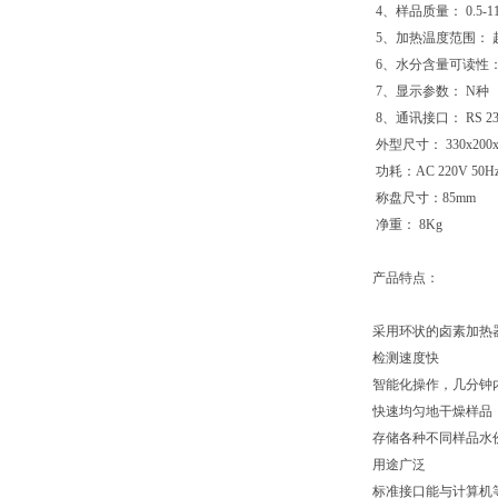
4、样品质量： 0.5-
5、加热温度范围： 
6、水分含量可读性：
7、显示参数： N
8、通讯接口： RS
外型尺寸： 330x20
功耗：AC 220V 50
称盘尺寸：85m
净重： 8Kg
产品特点：
采用环状的卤素加
检测速度快
智能化操作，几分
快速均匀地干燥样
存储各种不同样品
用途广泛
标准接口能与计算