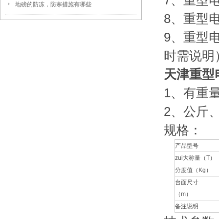
7、重型
地磅的防冻，防寒措施有哪些
8、重型
9、重型
时需说明
天津重型
1、有重
2、公斤
规格：
产品型号
zui大称量（T）
分度值（Kg）
台面尺寸
（m）
备注说明