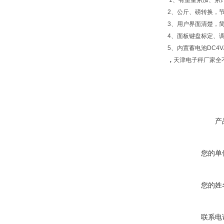
1、有重量累加、累
2、公斤、磅转换，
3、用户界面清楚，
4、面板键盘标定、
5、内置蓄电池DC4V
，
天津电子秤厂家全
产
您的单
您的姓
联系电