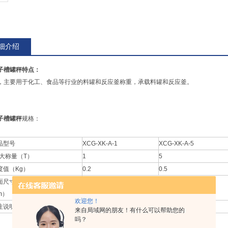
细介绍
子槽罐秤特点：
，主要用于化工、食品等行业的料罐和反应釜称重，承载料罐和反应釜。
子槽罐秤
规格：
品型号
XCG-XK-A-1
XCG-XK-A-5
i大称量（T）
1
5
度值（Kg）
0.2
0.5
面尺寸
0.8×0.8、1.0×1.0、1.2×1.2、1.5×1.5
m）
欢迎您！
注说明
特殊规格可定做
来自局域网的朋友！有什么可以帮助您的
吗？