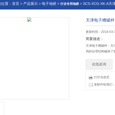
的位置：
首页
>
产品展示
>
电子地磅
>
> SCS-XCG-XK-
行业专用地磅
天津电子槽罐秤
更新时间：2018-03-3
简要描述：
天津电子槽罐秤：天
局的合理结构确保了
在线咨询
打印当前页
发邮件给我们：83