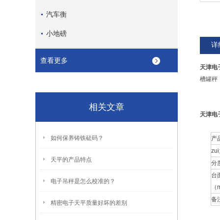
汽车衡
小地磅
详
查看更多
天津电
槽罐秤
相关文章
天津电
如何保养铸铁砝码？
产
zu
天平的产品特点
分
台
电子吊秤是怎么校准的？
（
备
精密电子天平质量好坏的差别