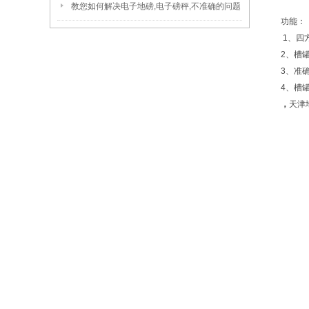
教您如何解决电子地磅,电子磅秤,不准确的问题
功能：
1、四
2、槽
3、准
4、槽
，
天津