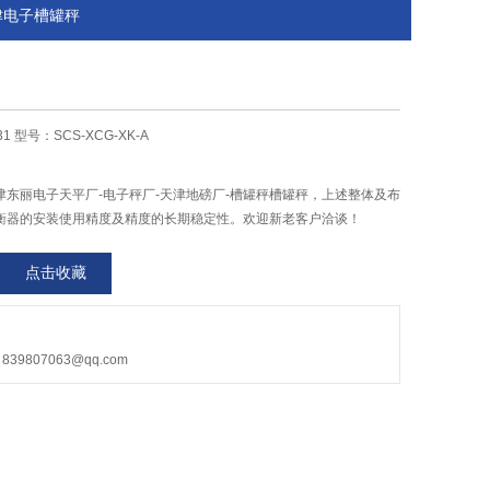
A天津电子槽罐秤
1 型号：SCS-XCG-XK-A
津东丽电子天平厂-电子秤厂-天津地磅厂-槽罐秤槽罐秤，上述整体及布
衡器的安装使用精度及精度的长期稳定性。欢迎新老客户洽谈！
点击收藏
9807063@qq.com