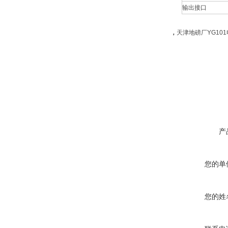
输出接口
，
天津地磅厂YG101
产
您的单
您的姓