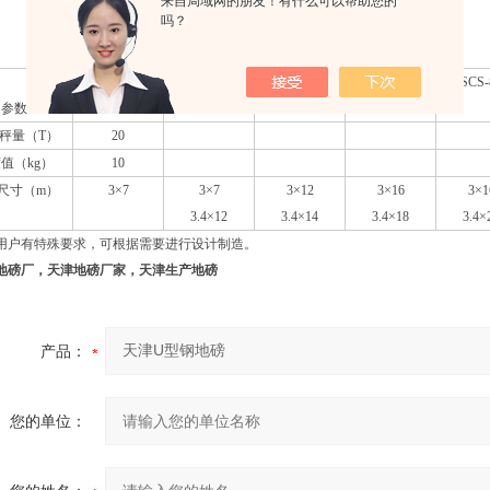
来自局域网的朋友！有什么可以帮助您的
吗？
型号
SCS-20
SCS-30
SCS-50
SCS-60
SCS-
参数
大秤量（
T
）
20
度值（
kg
）
10
尺寸（
m
）
3
×
7
3
×
7
3
×
12
3
×
16
3
×
1
3.4
×
12
3.4
×
14
3.4
×
18
3.4
×
用户有特殊要求，可根据需要进行设计制造。
地磅厂，天津地磅厂家，天津生产地磅
产品：
您的单位：