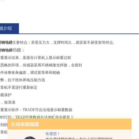
细介绍
型钢地磅
主要特点：承受压力大，支撑时间久，易安装不易变形等特点。
功能：
型钢地磅
承重显示仪表，直接在计算机上显示称重过程
于恶略的环境，传感器采用不锈钢激光焊接，全密封
软件休整各角偏差，调试更简单和精确
作弊，抗干扰外界电压能力强
计算机不需进行重新标定
超载保护
击，放浪涌
承重显示软件：
TRADE
可合法地显示称重数据
既时打印：
TRAD
可将数据合法地贮存在硬盘上
特别的计算机：
TRAD
只需标准计算机且无需重新标定既可更换计算机
计算机串口可连接多达
16
只传感器。
欢迎您！