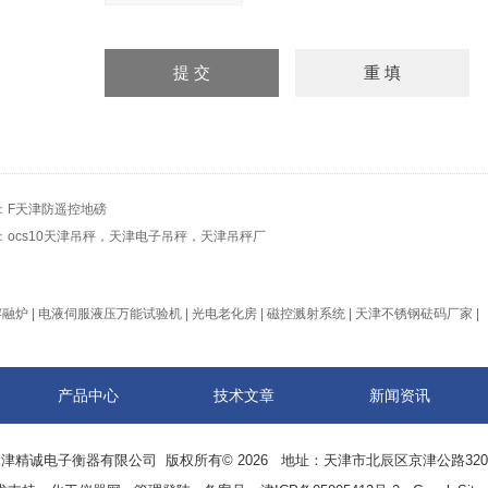
：
F天津防遥控地磅
：
ocs10天津吊秤，天津电子吊秤，天津吊秤厂
熔融炉
|
电液伺服液压万能试验机
|
光电老化房
|
磁控溅射系统
|
天津不锈钢砝码厂家
|
产品中心
技术文章
新闻资讯
津精诚电子衡器有限公司 版权所有© 2026 地址：天津市北辰区京津公路32