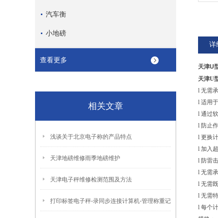
汽车衡
小地磅
详
查看更多
天津U
天津U
l
无需
l
适用
相关文章
l
通过
l
防止
浅谈关于北京电子称的产品特点
l
更换
l
加入
天津地磅维修雨季地磅维护
l
防雷
l
无需
天津电子秤维修检测范围及方法
l
无需
l
无需
打印标签电子秤-录同步连接计算机-管理称重记
l
每个