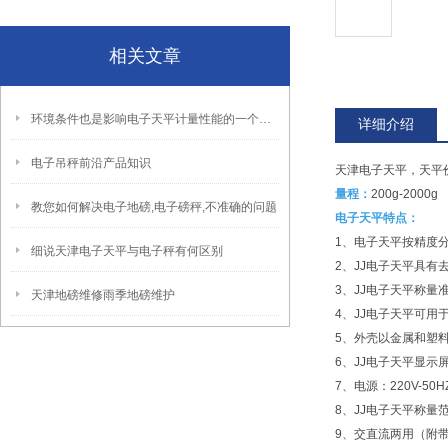
相关文章
环境条件也是影响电子天平计量性能的一个重要因素
详细介绍
电子吊秤前沿产品知识
天津电子天平，天平
量程：
200g-2000g
教您如何解决电子地磅,电子磅秤,不准确的问题
电子天平特点：
1
、电子天平按精度分有三
细说天津电子天平与电子秤有何区别
2
、JJ电子天平具有
3
、JJ电子天平称量
天津地磅维修雨季地磅维护
4
、JJ电子天平可用
5
、外壳以金属和塑
6
、JJ电子天平显示
7
、电源：220V-50
8
、JJ电子天平称量范围
9
、交直流两用（附