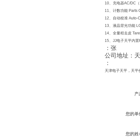
10
、充电器AC/DC（2
11
、计数功能 Parts 
12
、自动校准 Auto-Ca
13
、液晶背光功能 LCD w
14
、全量程去皮 Tare 
15
、JJ电子天平内置
：张
公司地址：
：
天津电子天平，天平
产
您的单
您的姓