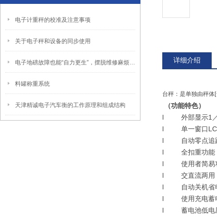
电子计重秤的校准及注意事项
关于电子秤和设备的同步使用
详细介绍
电子地磅故障也能“自力更生”，摆脱维修麻烦之恼
料罐称重系统
台秤：是单独由秤体[
天津精诚电子汽车衡的工作原理和组成结构
（功能特色）
l
外部显示1
l
单一窗口L
l
自动零点追
l
全扣重功能
l
使用者简易
l
交直流两用
l
自动关机省
l
使用充电蓄
l
蓄电池低电