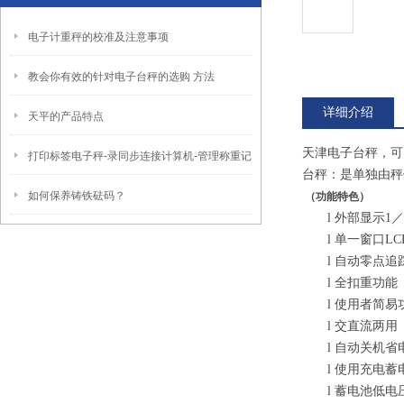
电子计重秤的校准及注意事项
教会你有效的针对电子台秤的选购 方法
详细介绍
天平的产品特点
天津电子台秤，可以
打印标签电子秤-录同步连接计算机-管理称重记
台秤：是单独由秤体
如何保养铸铁砝码？
（功能特色）
l
外部显示1／
l
单一窗口L
l
自动零点追
l
全扣重功能
l
使用者简易
l
交直流两用
l
自动关机省
l
使用充电蓄
l
蓄电池低电