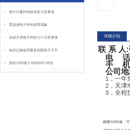
电子计重秤的校准及注意事项
普瑞逊电子秤的故障现象
详细介绍
浅谈天津电子秤的七个注意事项
联 系 人
:
如何正确使用赛多利斯电子天平
电
手
描述10吨电子吊秤的8个特性
公司地
1
，一年
2
，
天津
3
，全程
精度
A/D
转换，可