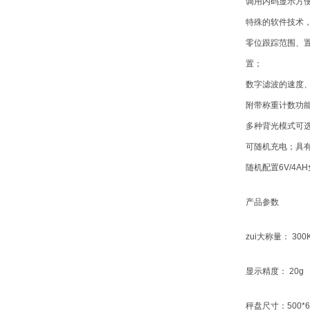
调用内码显示方
特殊的软件技术
零位跟踪范围、
置；
数字滤波的速度
附带称重计数功
多种背光模式可
可随机充电；具
随机配置
6V/4AH
产品参数
zui大称量：
300
显示精度：
20g
秤盘尺寸：
500*