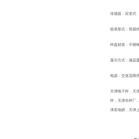
传感器：
应变式
校准形式：
简易
秤盘材质：
不锈
显示方式：
液晶
电源：
交直流两
天津电子秤，天
秤，天津吊秤厂
津卖地磅，天津