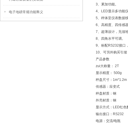
3、累加功能。
4、LED显示多功能
电子地磅常规功能释义
5、秤体至仪表数据
6、高精度、四传感
7、超薄设计，无须
8、四角水平可调。
9、标配RS232
10、可另外购买引
产品参数
zui大称量：
2T
显示精度：
500g
秤盘尺寸：
1m*1.2m
传感器：
应变式
秤盘材质：
钢
外壳材质：
钢
显示方式：
LED红色
输出接口：
RS232
电源：
交流/电瓶