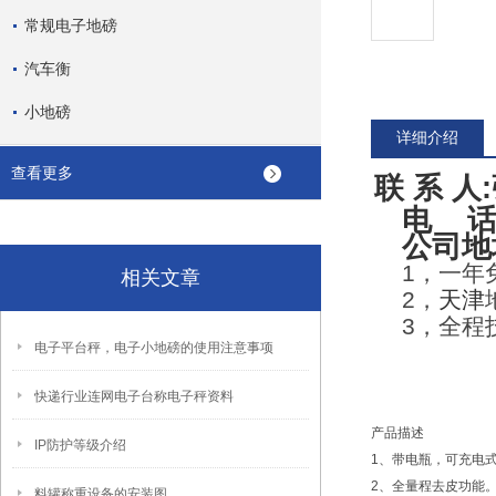
常规电子地磅
汽车衡
小地磅
详细介绍
查看更多
联 系 人
电 话
公司地
1
，一年
相关文章
2
，
天津
3
，全程
电子平台秤，电子小地磅的使用注意事项
快递行业连网电子台称电子秤资料
产品描述
IP防护等级介绍
1、带电瓶，可充电
2、全量程去皮功能
料罐称重设备的安装图