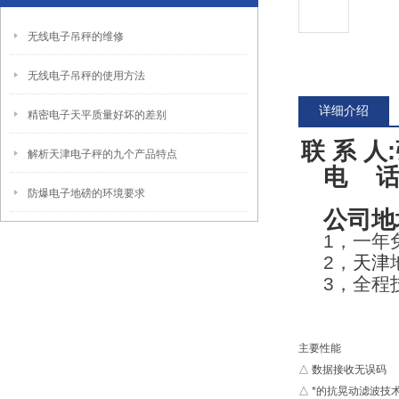
无线电子吊秤的维修
无线电子吊秤的使用方法
详细介绍
精密电子天平质量好坏的差别
联 系 人
解析天津电子秤的九个产品特点
电 话
防爆电子地磅的环境要求
公司地
1
，一年
2
，
天津
3
，全程
主要性能
△ 数据接收无误码
△ *的抗晃动滤波技