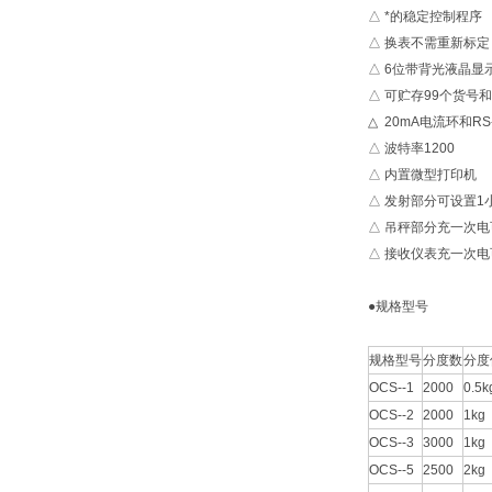
△ *的稳定控制程序
△ 换表不需重新标定
△ 6位带背光液晶
△ 可贮存99个货号和
△ 20mA电流环和R
△ 波特率1200
△ 内置微型打印机
△ 发射部分可设置1
△ 吊秤部分充一次电
△ 接收仪表充一次电
●规格型号
规格型号
分度数
分度
OCS--1
2000
0.5k
OCS--2
2000
1kg
OCS--3
3000
1kg
OCS--5
2500
2kg