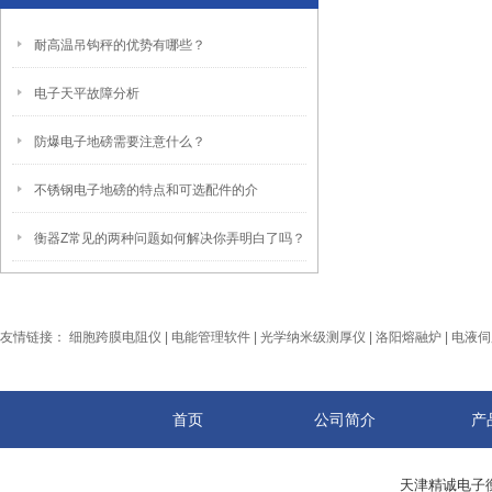
耐高温吊钩秤的优势有哪些？
电子天平故障分析
防爆电子地磅需要注意什么？
不锈钢电子地磅的特点和可选配件的介
衡器Z常见的两种问题如何解决你弄明白了吗？
友情链接：
细胞跨膜电阻仪
|
电能管理软件
|
光学纳米级测厚仪
|
洛阳熔融炉
|
电液伺
首页
公司简介
产
天津精诚电子衡