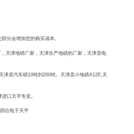
此部分会增加您的购买成本。
厂，天津地磅厂家，天津生产地磅的厂家，天津卖电
天津卖汽车磅
10
吨到
200
吨。天津卖小地磅
A12E,
天
津进口天平专卖。
位四位电子天平