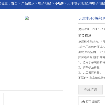
的位置：
首页
>
产品展示
>
电子地磅
>
> 天津电子地磅1吨电子地
小地磅
天津电子地磅1
更新时间：2017-07-
简要描述：
单层标准型结构、4
1吨电子地磅秤面以A
美观,结构坚固,工艺
如何选购合适的1吨
1、适用于吊装物料
2、铲车铲放称量
3、人工搬运称量。
不适合小型车辆载货
在线咨询
打印当前页