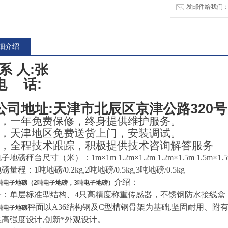
发邮件给我们：83
细介绍
 系 人:张
电 话:
公司地址:天津市北辰区京津公路320号 大
，一年免费保修，终身提供维护服务。
，
天津
地区免费送货上门，安装调试。
，全程技术跟踪，积极提供技术咨询解答服
子地磅秤台尺寸（米）：1m×1m 1.2m×1.2m 1.2m×1.5m 1.5m×1.
磅量程：1吨地磅/0.2kg,2吨地磅/0.5kg,3吨地磅/0.5kg
介绍：
吨电子地磅（
2吨电子地磅
，
3吨电子地磅
）
一：单层标准型结构、4只高精度称重传感器，不锈钢防水接线盒
秤面以A36结构钢及C型槽钢骨架为基础,坚固耐用、附有
吨电子地磅
性高强度设计,创新*外观设计。