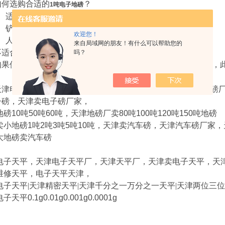
如何选购合适的
？
1吨电子地磅
1、适用于吊装物料称量
2、铲车铲放称量
欢迎您！
3、人工搬运称量。
来自局域网的朋友！有什么可以帮助您的
不适合小型车辆载货称量，不适合有坑式安装使用。
吗？
如果使用液压叉车搬运，
须加装单边斜坡或双面斜坡，
1吨电子地磅
天津电子秤，天津地磅，天津吊秤，天津电子秤维修，
天津地磅
子磅，天津卖电子磅厂家，
地磅
10
吨
50
吨
60
吨，天津地磅厂卖
80
吨
100
吨
120
吨
150
吨地磅
卖小地磅
1
吨
2
吨
3
吨
5
吨
10
吨，天津卖汽车磅，天津汽车磅厂家，
大地磅卖汽车磅
电子天平，天津电子天平厂，天津天平厂，天津卖电子天平，天
维修天平，电子天平天津，
电子天平|天津精密天平|天津千分之一万分之一天平|天津两位三
电子天平
0.1g0.01g0.001g0.0001g