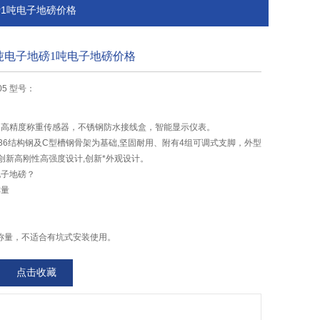
磅1吨电子地磅价格
吨电子地磅1吨电子地磅价格
05 型号：
只高精度称重传感器，不锈钢防水接线盒，智能显示仪表。
36结构钢及C型槽钢骨架为基础,坚固耐用、附有4组可调式支脚，外型
*,创新高刚性高强度设计,创新*外观设计。
电子地磅？
称量
称量，不适合有坑式安装使用。
点击收藏