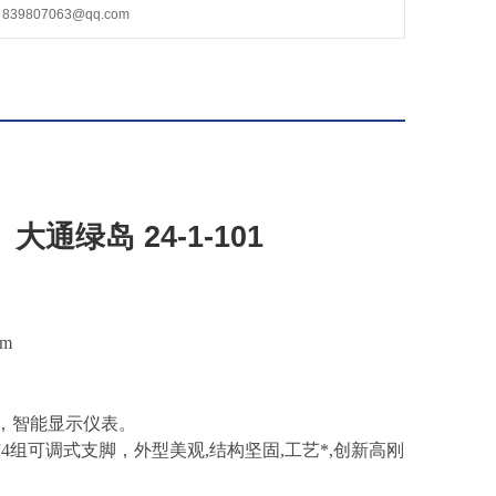
9807063@qq.com
通绿岛 24-1-101
务
5m
，智能显示仪表。
4组可调式支脚，外型美观,结构坚固,工艺*,创新高刚