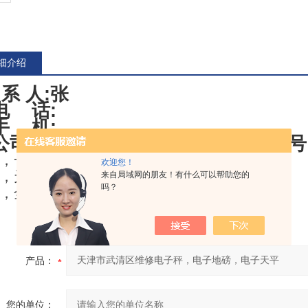
细介绍
 系 人
:
张
电
话
:
手
机
:
公司地址
:
天津市北辰区京津公路
320
号
，一年免费保修，终身提供维护服务。
欢迎您！
，
天津
地区免费送货上门，安装调试。
来自局域网的朋友！有什么可以帮助您的
吗？
，全程技术跟踪，积极提供技术咨询解答服务
产品：
您的单位：