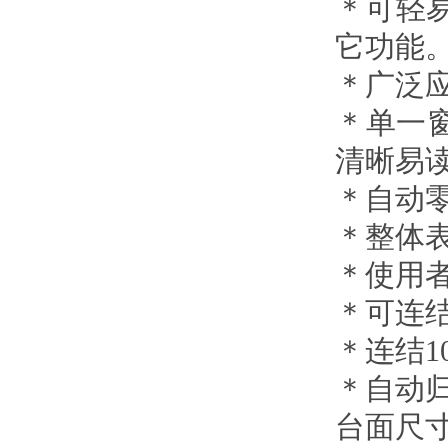
＊可轻
它功能
＊广泛
＊单一
清晰易
＊自动
＊整体
＊使用者
＊可连结
＊连结1
＊自动
台面尺