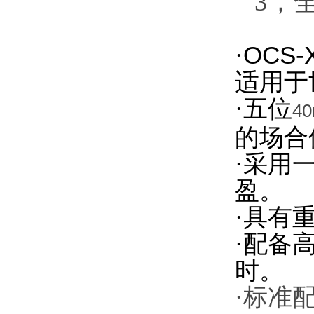
3，
·
OCS-
适用于
·五位
4
的场合
·采用
盈。
·具有
·配备
时。
·标准