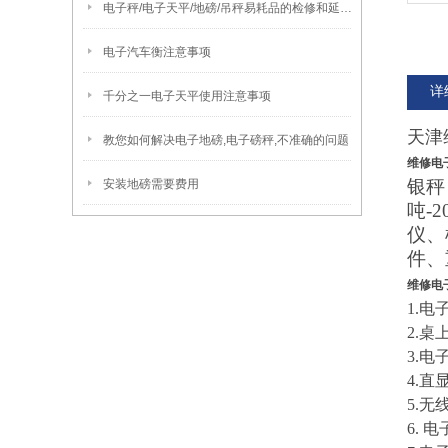
电子秤/电子天平/地磅/吊秤易耗品的检修和延长使用时间的方法
电子汽车衡注意事项
详
千分之一电子天平使用注意事项
天津
教您如何解决电子地磅,电子磅秤,不准确的问题
维修电
银秤
安装地磅需要费用
吨-
仪、
件、
维修电
1.电子
2.桌
3.电
4.直
5.无
6. 电