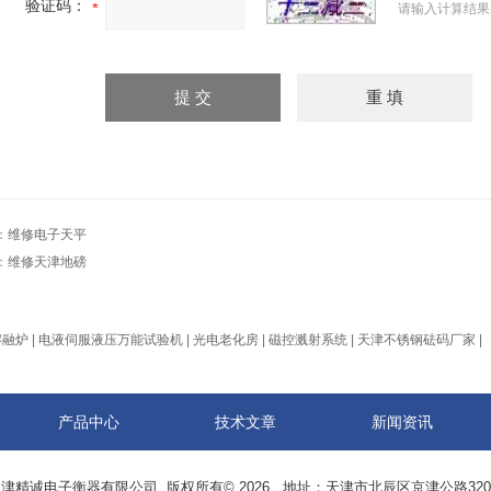
验证码：
请输入计算结果
：
维修电子天平
：
维修天津地磅
熔融炉
|
电液伺服液压万能试验机
|
光电老化房
|
磁控溅射系统
|
天津不锈钢砝码厂家
|
产品中心
技术文章
新闻资讯
津精诚电子衡器有限公司 版权所有© 2026 地址：天津市北辰区京津公路32