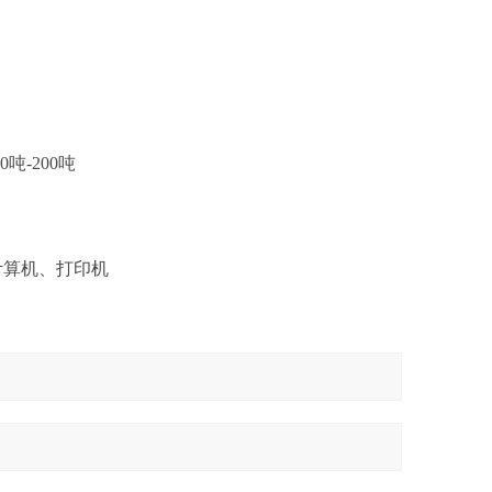
吨-200吨
计算机、打印机