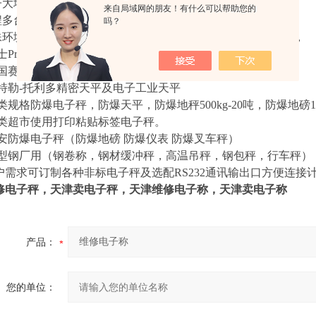
子大地磅/电子汽车衡(10t~200t)
来自局域网的朋友！有什么可以帮助您的
远程多台称重设备联网，称重数据自动采集系统
吗？
特殊环境（防水防尘防腐电子秤1kg-20吨）各类声光报警电子秤，
瑞士Precisa精密电子分析天平(0.0001g~各规格)
.德国赛多利斯精密分析天平
.梅特勒-托利多精密天平及电子工业天平
各类规格防爆电子秤，防爆天平，防爆地秤500kg-20吨，防爆地磅10
.各类超市使用打印粘贴标签电子秤。
.本安防爆电子秤（防爆地磅 防爆仪表 防爆叉车秤）
.大型钢厂用（钢卷称，钢材缓冲秤，高温吊秤，钢包秤，行车秤）
户需求可订制各种非标电子秤及选配RS232通讯输出口方便连接
修电子秤，天津卖电子秤，天津维修电子称，天津卖电子称
产品：
您的单位：