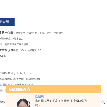
细介绍
质防水仪表
一次成型全不锈钢外壳，美观、卫生、坚固耐用
68防护标准，*防水能力。
计，更能满足生产线上使用
质防水仪表
特点：38mm大型背光LCD
警功能
换功能（kg、lb.lb、lb.oz）
指示和低电压报警功能，自动关机功能
23通讯接口，连接电脑及打印机
输出端口
欢迎您！
来自局域网的朋友！有什么可以帮助您的
ax.
15、30、60、100、150、300、600、1500、
吗？