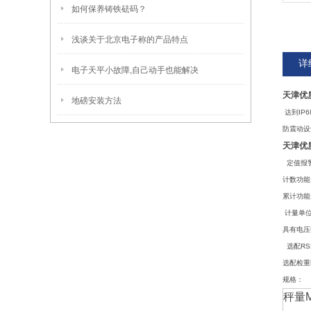
如何保养铸铁砝码？
浅谈关于北京电子称的产品特点
详
电子天平小故障,自己动手也能解决
天津优
地磅安装方法
达到IP
防震动设
天津优
定值报
计数功能
累计功能
计量单位转
具有电压
选配RS
选配检重
规格：
秤量M