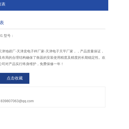
仪表
表
01 型号：
天津地磅厂-天津卖电子秤厂家-天津电子天平厂家，，产品质量保证，
及布局的合理结构确保了衡器的安装使用精度及精度的长期稳定性。欢
公司对产品实行终身维护，免费保修一年！
点击收藏
9807063@qq.com