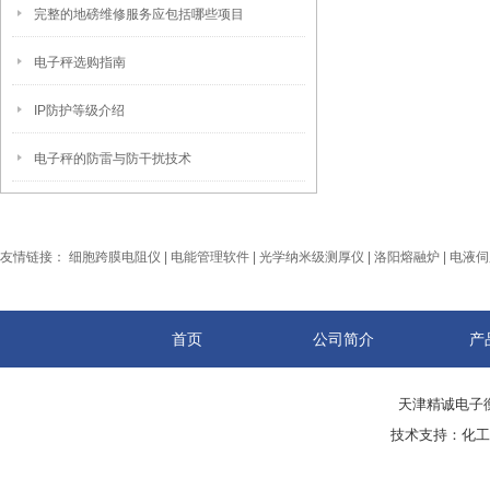
完整的地磅维修服务应包括哪些项目
电子秤选购指南
IP防护等级介绍
电子秤的防雷与防干扰技术
友情链接：
细胞跨膜电阻仪
|
电能管理软件
|
光学纳米级测厚仪
|
洛阳熔融炉
|
电液伺
首页
公司简介
产
天津精诚电子衡
技术支持：
化工