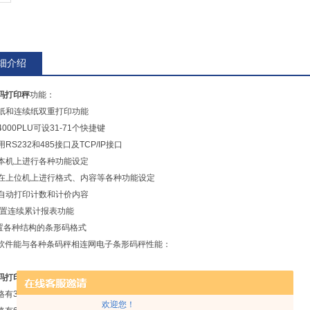
细介绍
码打印秤
功能：
标签纸和连续纸双重打印功能
储4000PLU可设31-71个快捷键
选用RS232和485接口及TCP/IP接口
可在本机上进行各种功能设定
可以在上位机上进行格式、内容等各种功能设定
可以自动打印计数和计价内容
可设置连续累计报表功能
设置各种结构的条形码格式
软件能与各种条码秤相连网电子条形码秤性能：
码打印秤
标签纸宽度30mm-60mm
有3Kg、6Kg、15Kg、30Kg
欢迎您！