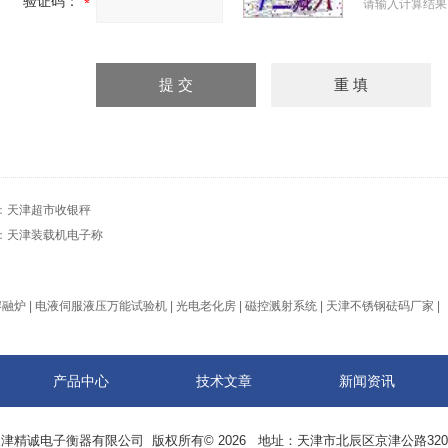
验证码：
请输入计算结果
：
天津超市收银秤
：
天津装载机电子称
熔融炉
|
电液伺服液压万能试验机
|
光电老化房
|
磁控溅射系统
|
天津不锈钢砝码厂家
|
产品中心
技术文章
新闻资讯
津精诚电子衡器有限公司 版权所有© 2026 地址：天津市北辰区京津公路32