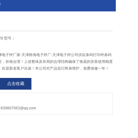
秤
28 型号：
津电子秤厂家-天津静海电子秤厂-天津电子秤公司供应条码打印秤条码
证，价格合理！上述整体及布局的合理结构确保了衡器的安装使用精度
。欢迎新老客户洽谈！本公司对产品实行终身维护，免费保修一年！
点击收藏
9807063@qq.com