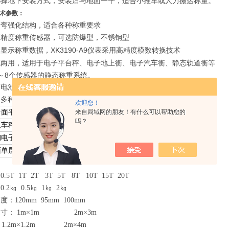
选择地下安装方式，安装后与地面一平，适合小推车或人力搬运称量。
术参数
：
折弯强化结构，适合各种称重要求
高精度称重传感器，可选防爆型，不锈钢型
XK3190-A9仪表采用高精度模数转换技术
器显示称重数据，
流两用，适用于电子平台秤、电子地上衡、电子汽车衡、静态轨道衡等
～8个传感器的静态称重系统。
电池，标准打印接口，A9P内置16列面板式微打打印机
择多种需求：
欢迎您！
来自局域网的朋友！有什么可以帮助您的
台面平台秤
双层电子平台秤
吗？
叉车秤
高度可调双层小地磅
钢电子平台秤
钢材缓冲秤
面单层小地磅
.5T 1T 2T 3T 5T 8T 10T 15T 20T
.2
㎏
0.5
㎏
1
㎏
2
㎏
：120mm 95mm 100mm
寸： 1m×1m 2m×3m
2m×1.2m 2m×4m