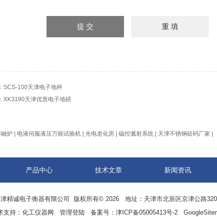
：
SCS-100天津电子地秤
：
XK3190天津优质电子地磅
熔融炉
|
电液伺服液压万能试验机
|
光电老化房
|
磁控溅射系统
|
天津不锈钢砝码厂家
|
产品中心
技术文章
新闻资讯
津精诚电子衡器有限公司 版权所有© 2026 地址：天津市北辰区京津公路32
术支持：
化工仪器网
管理登陆
备案号：津ICP备05005413号-2
GoogleSite