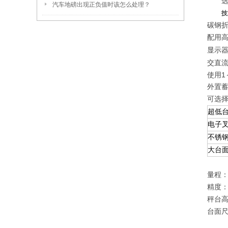
汽车地磅出现正负值时该怎么处理？
技
碳钢
配用
显示
交直
使用1
外置蓄
可选
超低
电子
不锈
大台
量程：0
精度：0
秤台高度
台面尺
1.