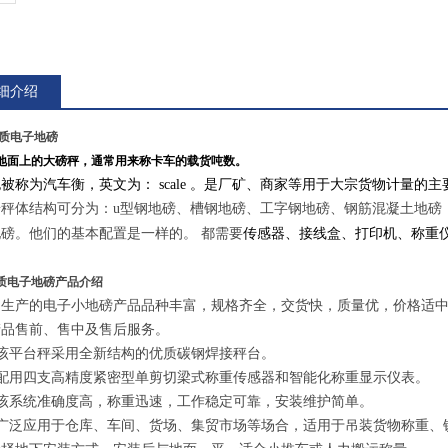
细介绍
质电子地磅
地面上的大磅秤，通常用来称卡车的载货吨数。
被称为汽车衡，英文为： scale 。是厂矿、商家等用于大宗货物计量的
按秤体结构可分为：u型钢地磅、槽钢地磅、工字钢地磅、钢筋混凝土地磅
传感器
称重
磅。他们的基本配置是一样的。 都需要
、
接线盒、打印机、
质电子地磅产品介绍
司生产的电子小地磅产品品种丰富，规格齐全，交货快，质量优，价格适
产品售前、售中及售后服务。
该平台秤采用全新结构的优质碳钢焊接秤台。
配用四支高精度紧密型单剪切梁式称重传感器和智能化称重显示仪表。
该系统准确度高，称重迅速，工作稳定可靠，安装维护简单。
广泛应用于仓库、车间、货场、集贸市场等场合，适用于吊装货物称重、铲