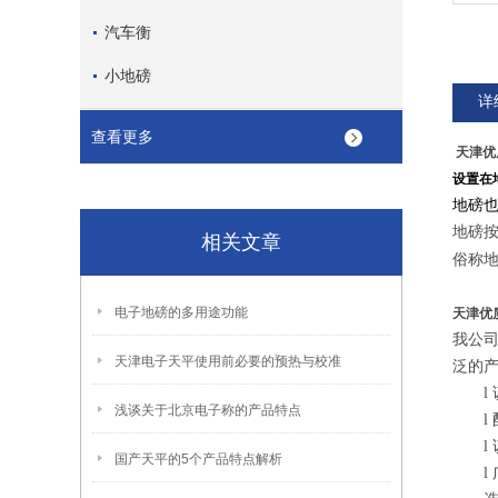
汽车衡
小地磅
详
查看更多
天津优
设置在
地磅也
地磅
相关文章
俗称地
电子地磅的多用途功能
天津优
我公
天津电子天平使用前必要的预热与校准
泛的
l
浅谈关于北京电子称的产品特点
l
l
国产天平的5个产品特点解析
l