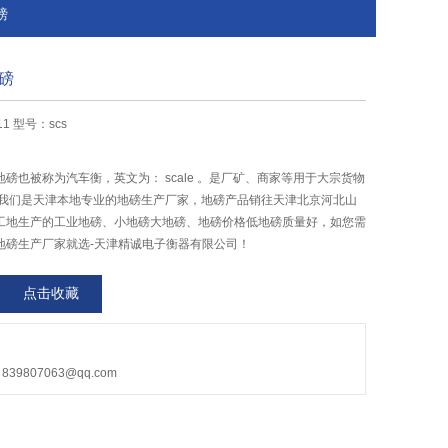
磅
磅
11 型号：scs
磅也被称为汽车衡，英文为： scale 。是厂矿、商家等用于大宗货物
,我们是天津本地专业的地磅生产厂家，地磅产品销往天津北京河北山
工地生产的工业地磅、小地磅大地磅、地磅价格低地磅质量好，如您需
地磅生产厂家就选-天津精诚电子衡器有限公司！
点击收藏
9807063@qq.com