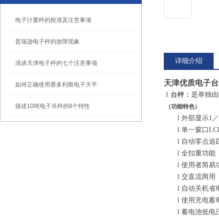
电子计重秤的校准及注意事项
普瑞逊电子秤的故障现象
详细介绍
浅谈天津电子秤的七个注意事项
天津优质电子台
如何正确使用赛多利斯电子天平
1
台秤：
是单独由
描述10吨电子吊秤的8个特性
（功能特色）
l
外部显示1／
l
单一窗口L
l
自动零点追
l
全扣重功能
l
使用者简易
l
交直流两用
l
自动关机省
l
使用充电蓄
l
蓄电池低电