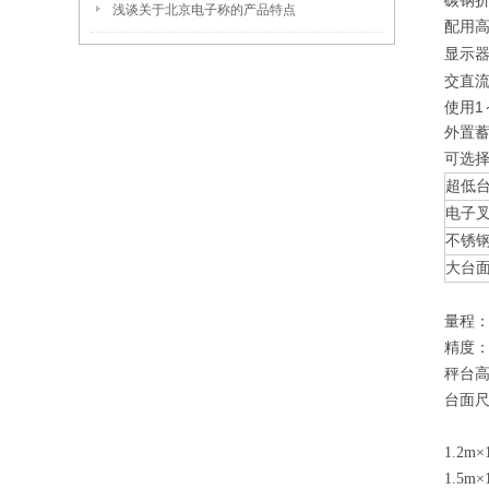
碳钢
浅谈关于北京电子称的产品特点
配用
显示
交直
使用1
外置蓄
可选
超低
电子
不锈
大台
量程：0
精度：0
秤台高度
台面尺
1.
1.2
1.5