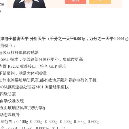
m×2m 2.5m×6m
m
津电子精密天平 分析天平（千分之一天平0.001g，万分之一天平0.0001g
优势特点：
超级双杠杆单体传感器
SMT 技术，使线路部分体积更小，集成度更高
内置 RS232 标准接口，符合 GLP 标准
下部吊钩，满足大体积称量
防静电涂层玻璃防风罩,能有效地屏蔽外界静电荷的干扰
40M超高速微处理器MC1,测量结果更快
四级防震
自动校准系统
五面玻璃防风罩,视野清晰
动态温度补
量范围：0-100g 0-200g 0-300g 0-400g 0-500g 0-600g
：0.001g（1mg） 0.0001g（0.1mg）