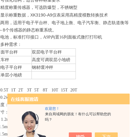
折弯强化结构，适合各种称重要求
高精度称重传感器，可选防爆型，不锈钢型
XK3190-A9仪表采用高精度模数转换技术
器显示称重数据，
流两用，适用于电子平台秤、电子地上衡、电子汽车衡、静态轨道衡等
～8个传感器的静态称重系统。
电池，标准打印接口，A9P内置16列面板式微打打印机
择多种需求：
台面平台秤
双层电子平台秤
叉车秤
高度可调双层小地磅
钢电子平台秤
钢材缓冲秤
面单层小地磅
.5T 1T 2T 3T 5T 8T 10T 15T 20T
.2
㎏
0.5
㎏
1
㎏
2
㎏
：120mm 95mm 100mm
欢迎您！
寸： 1m×1m 2m×3m
来自局域网的朋友！有什么可以帮助您的
2m×1.2m 2m×4m
吗？
m×1.5m 2m×5m
m×1.5m 2.5m×5m