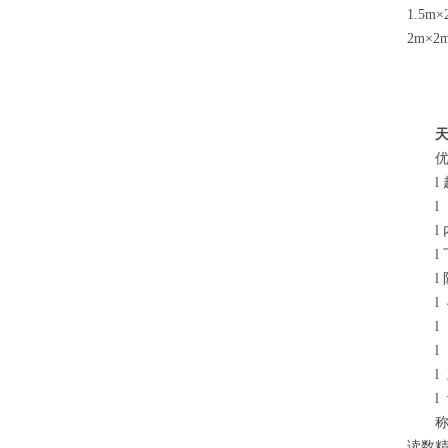
1.5
2m×2
天
l
l
l
l
l
l
l
l
l
l
称
读数精度