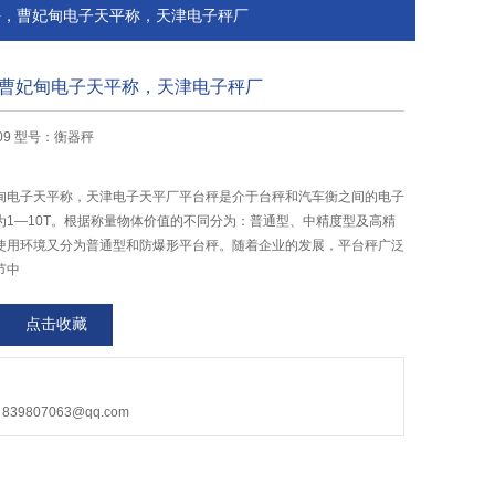
平，曹妃甸电子天平称，天津电子秤厂
曹妃甸电子天平称，天津电子秤厂
-09 型号：衡器秤
甸电子天平称，天津电子天平厂平台秤是介于台秤和汽车衡之间的电子
为1—10T。根据称量物体价值的不同分为：普通型、中精度型及高精
使用环境又分为普通型和防爆形平台秤。随着企业的发展，平台秤广泛
节中
点击收藏
9807063@qq.com