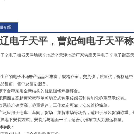
细介绍
辽电子天平，曹妃甸电子天平称
电子？电子衡器天津地磅？地磅？天津地磅厂家供应天津电子？电子衡器
司生产的电子小
产品品种丰富，规格齐全，交货快，质量优，价格适中
地磅
产品售前、售中及售后服务。
该平台秤采用全新结构的优质碳钢焊接秤台。
配用四支高精度紧密型单剪切梁式称重传感器和智能化称重显示仪表。
该系统准确度高，称重迅速，工作稳定可靠，安装维护简单。
广泛应用于仓库、车间、货场、集贸市场等场合，适用于吊装货物称重、铲
选择地下安装方式，安装后与地面一平，适合小推车或人力搬运称量。
术参数：