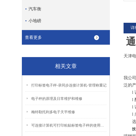
汽车衡
小地磅
详
查看更多
通
天津
相关文章
我公
泛的
打印标签电子秤-录同步连接计算机-管理称重记
l
电子秤的原理及日常维护和维修
l
l
梅特勒托利多电子天平维修
l
可连接计算机可打印粘贴标签电子秤的使用方法
技