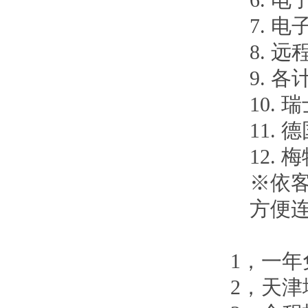
7. 电
8. 
9. 
10. 
11.
12.
※依客
方便
1，一
2，
天津