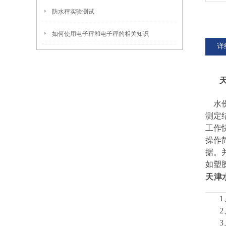
防水秤实验测试
如何使用电子秤和电子秤的相关知识
详
水份
测定
工作
操作
据。
如塑
天津
1
2
3