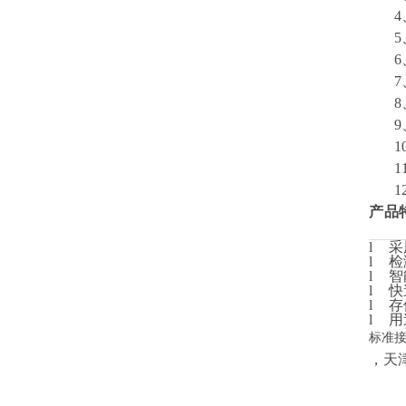
4
5
6
7
8
9
1
1
1
产品
l
采
l
检
l
智
l
快
l
存
l
用
标准
，天