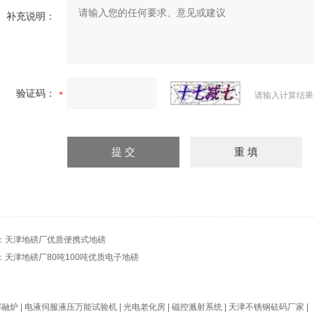
补充说明：
验证码：
请输入计算结果
：
天津地磅厂优质便携式地磅
：
天津地磅厂80吨100吨优质电子地磅
熔融炉
|
电液伺服液压万能试验机
|
光电老化房
|
磁控溅射系统
|
天津不锈钢砝码厂家
|