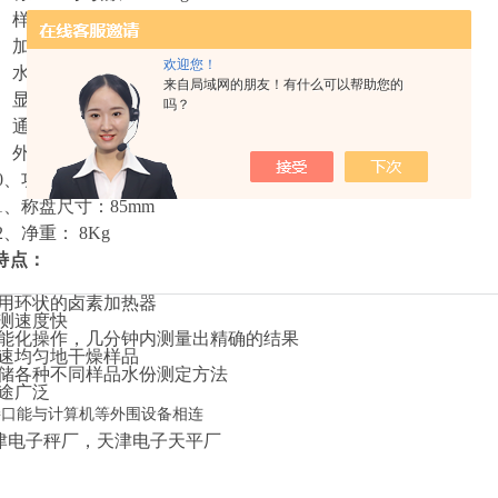
、样品质量：
0.5-110g
、加热温度范围：
起始
-200℃
欢迎您！
、水分含量可读性：
0.01%
来自局域网的朋友！有什么可以帮助您的
、显示参数：
N
种
吗？
、通讯接口：
RS 232
、
外型尺寸：
330x200x200
（
mm
）
0、
功耗：
AC 220V 50Hz 1W
1、
称盘尺寸：
85mm
2、
净重：
8Kg
特点：
用环状的卤素加热器
测速度快
能化操作，几分钟内测量出精确的结果
速均匀地干燥样品
储各种不同样品水份测定方法
途广泛
接口能与计算机等外围设备相连
津电子秤厂，天津电子天平厂