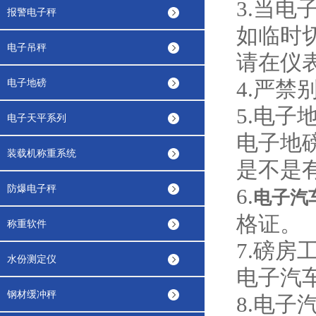
3.当
报警电子秤
如临时
电子吊秤
请在仪
电子地磅
4.严
5.电
电子天平系列
电子地
装载机称重系统
是不是
防爆电子秤
6.
电子汽
格证。
称重软件
7.磅
水份测定仪
电子汽
钢材缓冲秤
8.电