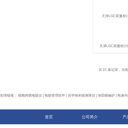
天津LGC双量程
共 21 条记录，当前 
友情链接：
细胞跨膜电阻仪
|
电能管理软件
|
光学纳米级测厚仪
|
洛阳熔融炉
|
电液伺
首页
公司简介
产