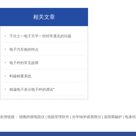
相关文章
千分之一电子天平一些经常遇见的问题
电子汽车衡的特点
电子秤的常见故障
料罐称重系统
精诚电子表示电子秤的调试*
友情链接：
细胞跨膜电阻仪
|
电能管理软件
|
光学纳米级测厚仪
|
洛阳熔融炉
|
电液伺