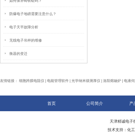
如何保养铸铁砝码？
防爆电子地磅需要注意什么？
电子天平故障分析
无线电子吊秤的维修
衡器的变迁
友情链接：
细胞跨膜电阻仪
|
电能管理软件
|
光学纳米级测厚仪
|
洛阳熔融炉
|
电液伺
首页
公司简介
产
天津精诚电子衡
技术支持：
化工