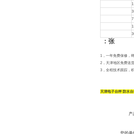
1
3
7
1
3
：张
1，一年免费保修，
2，天津地区免费送
3，全程技术跟踪，
天津电子台秤 防水台
产
您的单