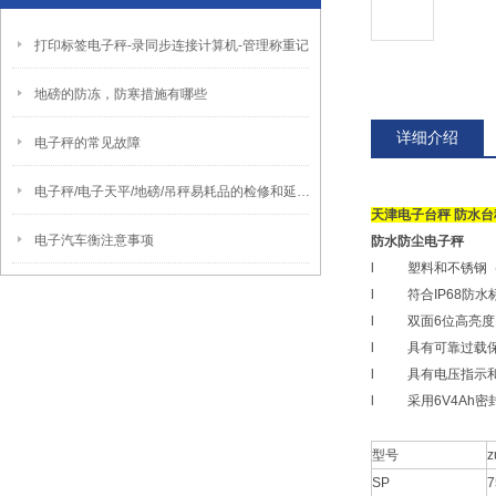
打印标签电子秤-录同步连接计算机-管理称重记
地磅的防冻，防寒措施有哪些
详细介绍
电子秤的常见故障
电子秤/电子天平/地磅/吊秤易耗品的检修和延长使用时间的方法
天津电子台秤 防水台
电子汽车衡注意事项
防水防尘电子秤
l
塑料和不锈钢
l
符合
IP68
防水
l
双面
6
位高亮度
l
具有可靠过载
l
具有电压指示
l
采用
6V4Ah
密
型号
SP
7