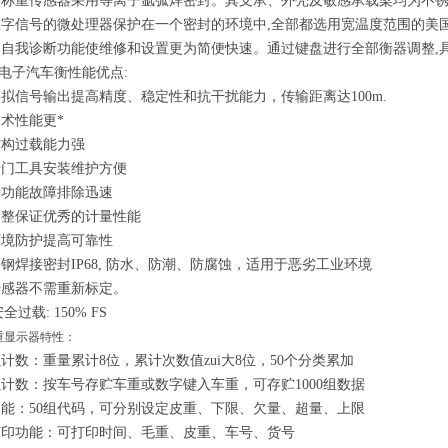
。称重传感器采用等离子氩弧焊密封。其支承、外壳及敏感承载梁均为不
字信号的微处理器保护在一个密封的环境中,全部都选用宽温度范围的美国
的自我诊断功能使维修和设置更为简便快速。通过键盘进行全部衡器调整,
型电子汽车衡
性能优点:
拟信号输出提高精度、稳定性和抗干扰能力，传输距离达100m.
术性能更*
结构过载能力强
专门工具安装维护方便
断功能故障排除迅速
调整保证优秀的计量性能
环境防护提高可靠性
钢焊接密封IP68, 防水、防潮、防腐蚀，适用于恶劣工业环境
传感器不需重新标定。
安全过载: 150% FS
重显示器特性：
计数：重量累计8位，累计次数值zui大8位，50个分类累加
计数：按车号存贮车重或数字键入车重，可存贮1000组数据
能：50组代码，可分别设定皮重、下限、欠量、超量、上限
打印功能：可打印时间、毛重、皮重、车号、货号