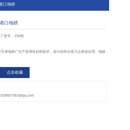
磅港口地磅
港口地磅
17 型号：150吨
磅秤天津地磅厂生产采用良好的技术，设计的秤台受力点更加合理。地磅
点击收藏
9807063@qq.com