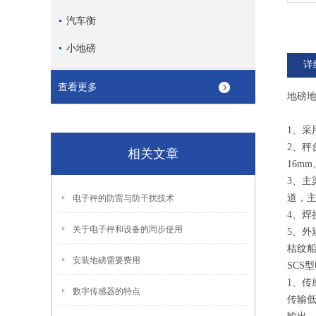
汽车衡
小地磅
详
查看更多
地磅地
1、采
2、秤
相关文章
16m
3、主
道，主
电子秤的防雷与防干扰技术
4、
关于电子秤和设备的同步使用
5、
桔纹
安装地磅需要费用
SCS
1、传
数字传感器的特点
传输低