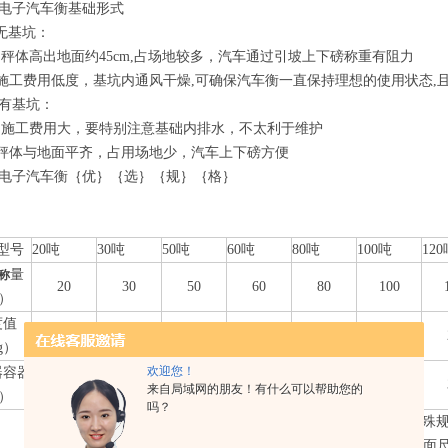
型电子汽车衡
基础形式
无基坑：
秤体高出地面约45cm,占场地较多，汽车通过引坡上下磅称重有阻力
 施工费用低度，基坑内通风干燥,可确保汽车衡一直保持理想的使用状态,
.有基坑：
：施工费用大，要特别注意基础内排水，不太利于维护
 秤体与地面平齐，占用场地少，汽车上下磅方便
型电子汽车衡
｛优｝｛选｝｛规｝｛格｝
型号
20吨
30吨
50吨
60吨
80吨
100吨
12
量
称
20
30
50
60
80
100
t）
度值
10
10
20
20
20
20
g）
欢迎您！
器容器
10
20
20
20
30
30
来自局域网的朋友！有什么可以帮助您的
t）
吗？
带√字符的是常规规格，特殊规
台面规格（m）（宽×长）
称量可做200吨，台面