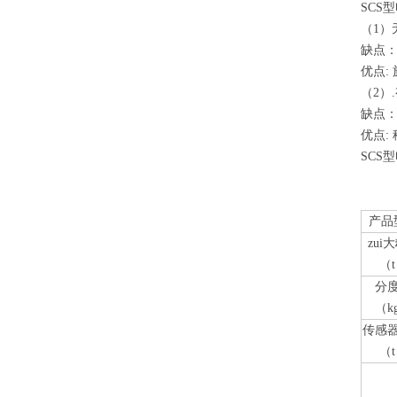
SCS
（1）
缺点：
优点:
（2）
缺点
优点:
SCS
产品
zui大
（
分
（k
传感
（