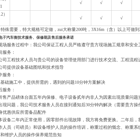
√
√
√
1
.2）
√
√
√
特殊需要，特大规格可定做，zui大称量200吨，3X16m（含）以上可做到2
型电子汽车衡
技术服务、保修期及售后服务承诺
在现场服务过程中：我公司保证工程人员严格遵守贵方现场施工规章和安全
前服务：
我公司工程技术人员与贵公司的设备管理使用部门进行技术交流、工程流程
公司提供设备基础图纸和技术指导
中服务：
基础施工中，提供所需的，遇到的问题10分钟方案解决
后服务：
对所售产品磅体台面五年内保修、电子设备贰年内非人为因素出现质量问题
出现问题，我公司技术服务人员在接到通知后30分钟内解决（需要贵方
身优惠供应所需备品配件
如本设备二年内正常使用，因零部件出现故障，我方将免费更换。二年后，
操作人员（司磅员）和设备维护人员的操作培训，称重过程的慨念、称重系
员和维护人员的操作保养规范告知