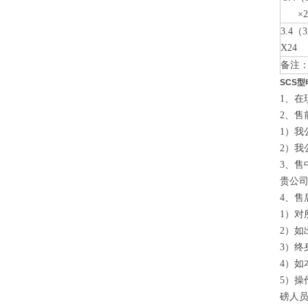
×2
3.4（3
X24
备注：
SCS
1、
2、售
1）
2）我
3、售
贵公司
4、售
1）
2）如
3）终
4）
5）
磅人