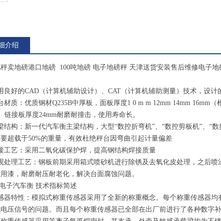
细介绍
秤卖地磅港口地磅 100吨地磅 电子地磅秤 天津送货安装售后维修电子地磅 
用良好的CAD（计算机辅助设计）、CAT（计算机辅助测量）技术，设
台材质：优质钢材Q235B中厚板，面板厚度1 0 m m 12mm 14mm 
m、链接板厚度24mm耐磨耐撞击，使用寿命长。
梁结构：新一代汽车衡主梁结构，大型“数控折弯机”、“数控剪板机”、“数控
要超载于50%的重量，有效杜绝秤台因弯曲引起计量偏差
焊接工艺：采用二氧化碳保护焊，提高钢结构焊接质量
外观处理工艺：钢板前期采用箱式喷砂机进行除锈及去氧化皮处理，之后喷
船用漆，耐磨耐压耐老化，解决台面腐蚀问题。
型电子汽车衡
技术指标简述
感器特性：模拟式称重传感器采用了全新的称重概念。每个称重传感器均
电压信号的问题。而且每个称重传感器已全部在出厂前进行了各种数字补偿