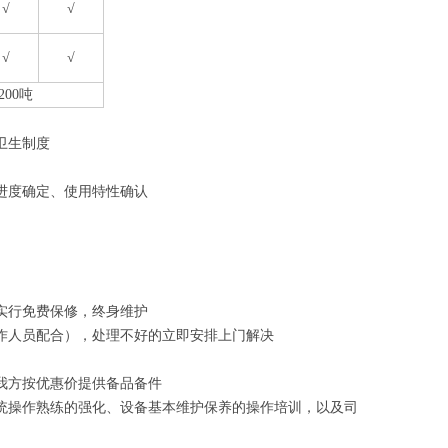
√
√
√
√
00吨
卫生制度
进度确定、使用特性确认
实行免费保修，终身维护
操作人员配合），处理不好的立即安排上门解决
我方按优惠价提供备品备件
统操作熟练的强化、设备基本维护保养的操作培训，以及司