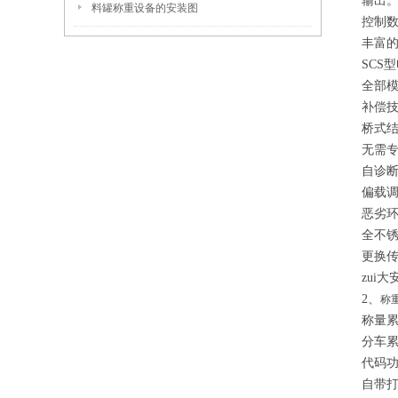
输出
料罐称重设备的安装图
控制数
丰富
SCS
全部模
补偿技
桥式
无需
自诊
偏载
恶劣
全不锈
更换
zui大
2、
称
称量累
分车累
代码功
自带