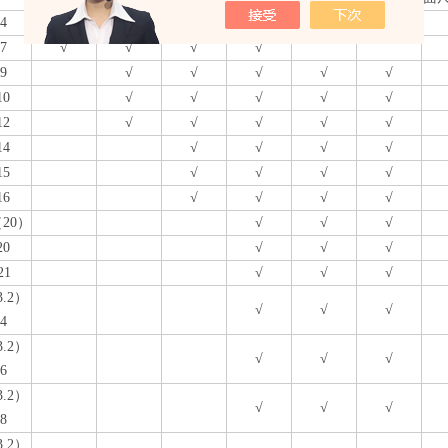
4
√
√
7
√
√
√
√
9
√
√
√
√
√
10
√
√
√
√
√
12
√
√
√
√
√
14
√
√
√
√
15
√
√
√
√
16
√
√
√
√
（20）
√
√
√
20
√
√
√
21
√
√
√
3.2）
√
√
√
4
3.2）
√
√
√
6
3.2）
√
√
√
8
3.2）