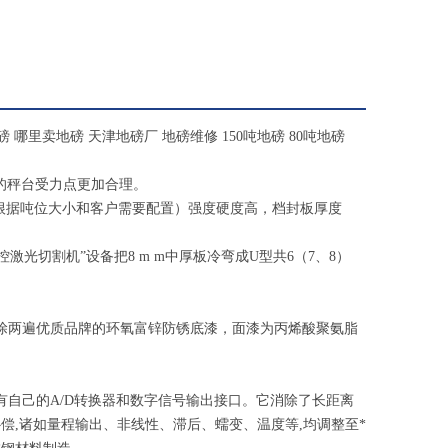
哪里卖地磅 天津地磅厂 地磅维修 150吨地磅 80吨地磅
计的秤台受力点更加合理。
16mm（根据吨位大小和客户需要配置）强度硬度高，档封板厚度
激光切割机”设备把8 m m中厚板冷弯成U型共6（7、8）
涂两遍优质品牌的环氧富锌防锈底漆，面漆为丙烯酸聚氨脂
有自己的A/D转换器和数字信号输出接口。它消除了长距离
,诸如量程输出、非线性、滞后、蠕变、温度等,均调整至*