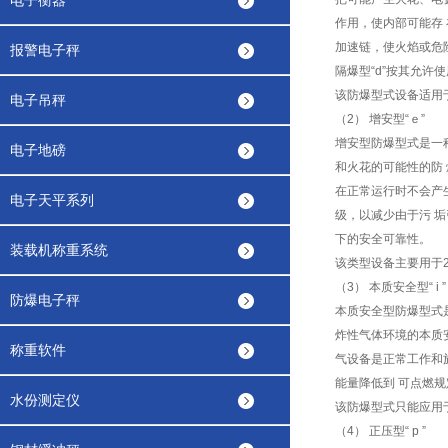
电子衡器
作用，使内部可能存
加速链，使火焰或危
报警电子秤
隔爆型“d”按其允许使
该防爆型式设备适用于
电子吊秤
（2） 增安型“ｅ”
增安型防爆型式是一
电子地磅
和火花的可能性的防
在正常运行时不会产
电子天平系列
级，以减少由于污 
下的安全可靠性。
装载机称重系统
该类型设备主要用于
（3） 本质安全型“ i ”
防爆电子秤
本质安全型防爆型式
炸性气体环境的本质安
称重软件
气设备是正常工作和
能量降低到 可点燃
水份测定仪
该防爆型式只能应用于弱
（4） 正压型“ p ”