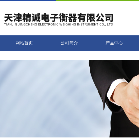
网站首页
公司简介
产品中心