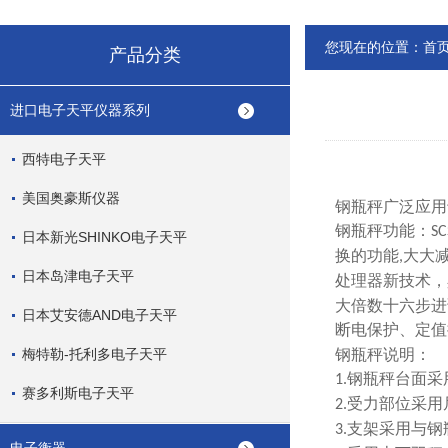
您现在的位置：
首
产品分类
进口电子天平仪器系列
西特电子天平
美国奥豪斯仪器
钢瓶秤广泛应用
钢瓶秤功能：
SC
日本新光SHINKO电子天平
换的功能
大大
,
日本岛津电子天平
处理器新技术，
大倍数十六步进
日本艾安德AND电子天平
断电保护、定值
梅特勒-托利多电子天平
钢瓶秤说明：
钢瓶秤台面采
1.
赛多利斯电子天平
受力部位采用
2.
支架采用与钢
3.