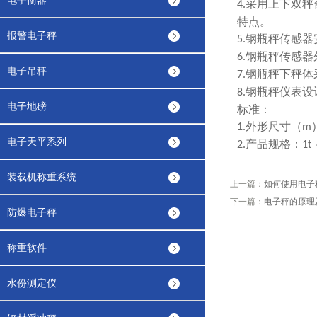
电子衡器
采用上下双秤
4.
特点。
报警电子秤
钢瓶秤传感器
5.
钢瓶秤传感器
6.
电子吊秤
钢瓶秤下秤体
7.
钢瓶秤仪表设
8.
电子地磅
标准：
外形尺寸
1.
（m
电子天平系列
产品规格：
2.
1t
装载机称重系统
上一篇：
如何使用电子
下一篇：
电子秤的原理
防爆电子秤
称重软件
水份测定仪