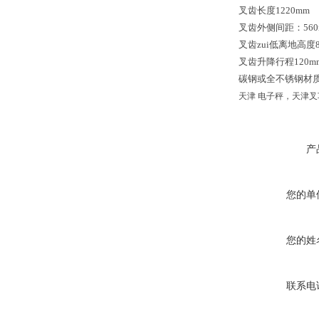
叉齿长度1220mm
叉齿外侧间距：560m
叉齿zui低离地高度8
叉齿升降行程120mm
碳钢或全不锈钢材
天津 电子秤，天津
产
您的单
您的姓
联系电