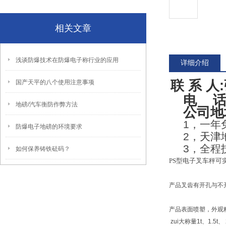
相关文章
浅谈防爆技术在防爆电子称行业的应用
详细介绍
联 系 人
国产天平的八个使用注意事项
电 话
地磅/汽车衡防作弊方法
公司地
1
，一年
防爆电子地磅的环境要求
2
，
天津
3
，全程
如何保养铸铁砝码？
PS型电子叉车秤
产品叉齿有开孔与不
产品表面喷塑，外观
zui大称量1t、1.5t、 