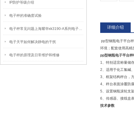
IP防护等级介绍
电子秤的准确度试验
详细介绍
电子秤常见问题上海耀华xk3190-A系列电子地磅秤维修之仪表常见错误代码
pp型钢瓶电子平台
电子天平如何解决静电的干扰
环境；配套使用高精
电子秤的原理及日常维护和维修
pp型钢瓶电子平台秤
1、特别适宜称量储
2、适用于化工氯碱
3、框架结构秤台，
4、秤台表面涂覆防
5、设置钢瓶滚轮支
6、传感器、接线盒
技术参数