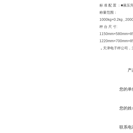
标 准 配 置 ：■液
称量范围：
1000kg×0.2kg , 200
秤 台 尺 寸:
1150mm×580mm×
1220mm×700mm×
，
天津电子秤公司，
产
您的单
您的姓
联系电