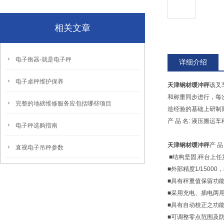
相关文章
电子衡器-就是电子秤
详细介绍
电子桌秤维护保养
天津钢材缓冲秤
该叉
和称重同步进行，每
完整的地磅维修服务应包括哪些项目
造经验的基础上研制
产 品 名: 液压搬运车
电子秤选购指南
天津钢材缓冲秤
产 品
直视电子吊秤参数
■结构坚固,秤台上
■外部精度1/15000
■具有秤重值保留功
■采用充电、插电两
■具有自动校正之功
■可调整零点范围及