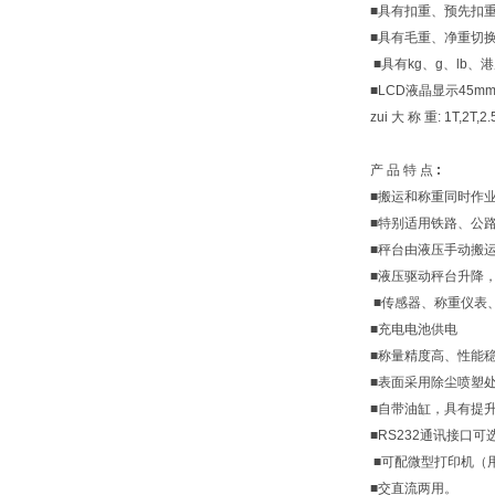
■具有扣重、预先扣
■具有毛重、净重切
■具有kg、g、lb
■LCD液晶显示45
zui 大 称 重: 1T,2T,2.
产 品 特 点
:
■搬运和称重同时作
■特别适用铁路、公
■秤台由液压手动搬
■液压驱动秤台升降
■传感器、称重仪表、
■充电电池供电
■称量精度高、性能
■表面采用除尘喷塑
■自带油缸，具有提
■RS232通讯接口可
■可配微型打印机（
■交直流两用。