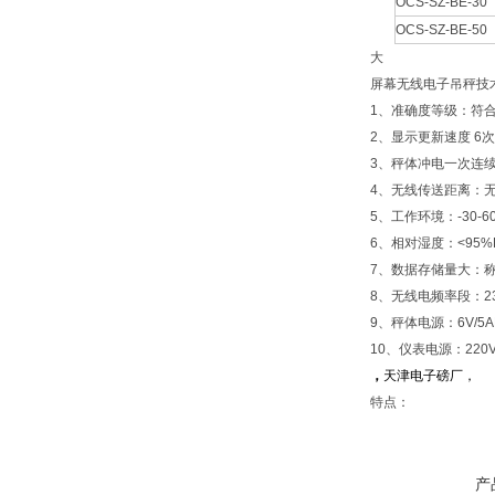
OCS-SZ-BE-30
OCS-SZ-BE-50
大
屏幕无线电子吊秤技
1、准确度等级：符合Ⅲ级
2、显示更新速度 6
3、秤体冲电一次连续
4、无线传送距离：无
5、工作环境：-30-6
6、相对湿度：<95%
7、数据存储量大：称
8、无线电频率段：23
9、秤体电源：6V/
10、仪表电源：220V
，
天津电子磅厂，
特点：
产