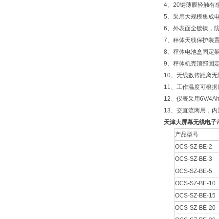
4、20键薄膜轻触
5、采用大规模集成
6、外表面全镀镍，
7、秤体天线保护装
8、秤体电池盒固定
9、秤体机壳顶部固
10、无线数传距离无
11、工作温度可根据
12、仪表采用6V/4
13、交直流两用，
天津大屏幕无线电子
产品型号
OCS-SZ-BE-2
OCS-SZ-BE-3
OCS-SZ-BE-5
OCS-SZ-BE-10
OCS-SZ-BE-15
OCS-SZ-BE-20