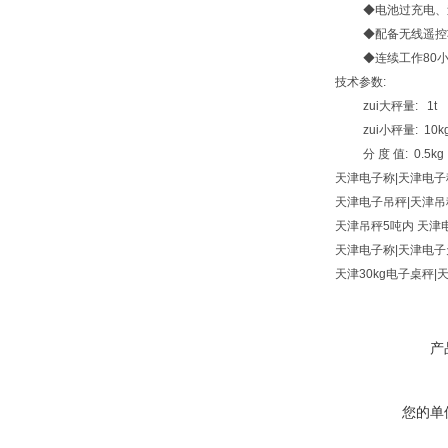
◆电池过充电、
◆配备无线遥控
◆连续工作80小
技术参数:
zui大秤量: 1t 
zui小秤量: 10k
分 度 值: 0.5k
天津电子称|天津电子
天津电子吊秤|天津吊
天津吊秤5吨内 天津电
天津电子称|天津电子
天津30kg电子桌秤|
产
您的单