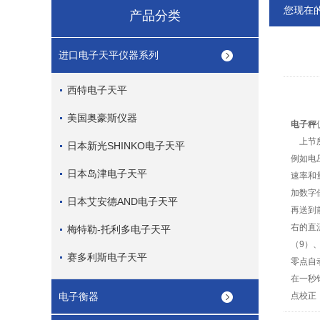
您现在
产品分类
进口电子天平仪器系列
西特电子天平
美国奥豪斯仪器
电子秤
上节所
日本新光SHINKO电子天平
例如电
日本岛津电子天平
速率和
加数字
日本艾安德AND电子天平
再送到
右的直
梅特勒-托利多电子天平
（9）
赛多利斯电子天平
零点自
在一秒
电子衡器
点校正