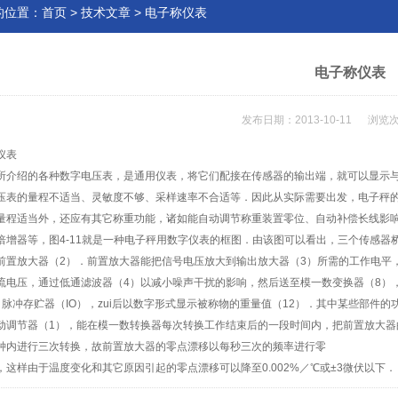
的位置：
首页
>
技术文章
> 电子称仪表
电子称仪表
发布日期：2013-10-11 浏览次
仪表
介绍的各种数字电压表，是通用仪表，将它们配接在传感器的输出端，就可以显示与
压表的量程不适当、灵敏度不够、采样速率不合适等．因此从实际需要出发，电子秤
量程适当外，还应有其它称重功能，诸如能自动调节称重装置零位、自动补偿长线影
倍增器等，图4-11就是一种电子秤用数字仪表的框图．由该图可以看出，三个传感器
前置放大器（2）．前置放大器能把信号电压放大到输出放大器（3）所需的工作电平
流电压，通过低通滤波器（4）以减小噪声干扰的影响，然后送至模一数变换器（8）
、脉冲存贮器（IO），zui后以数字形式显示被称物的重量值（12）．其中某些部件的
动调节器（1），能在模一数转换器每次转换工作结束后的一段时间内，把前置放大
钟内进行三次转换，故前置放大器的零点漂移以每秒三次的频率进行零
，这样由于温度变化和其它原因引起的零点漂移可以降至0.002%／℃或±3微伏以下．