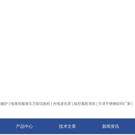
熔融炉
|
电液伺服液压万能试验机
|
光电老化房
|
磁控溅射系统
|
天津不锈钢砝码厂家
|
产品中心
技术文章
新闻资讯