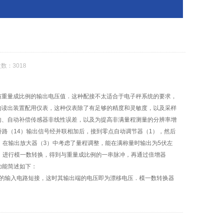
数：3018
重量成比例的输出电压值．这种配接不太适合于电子秤系统的要求，
的读出装置配用仪表，这种仪表除了有足够的精度和灵敏度，以及采样
响、自动补偿传感器非线性误差，以及为提高非满量程测量的分辨率增
桥路（14）输出信号经并联相加后，接到零点自动调节器（1），然后
，在输出放大器（3）中考虑了量程调整，能在满称量时输出为5伏左
，进行模一数转换，得到与重量成比例的一串脉冲，再通过倍增器
功能简述如下：
器的输入电路短接，这时其输出端的电压即为漂移电压．模一数转换器