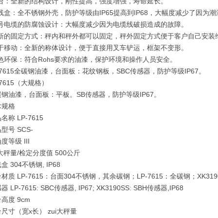
台：全新的结构设计，刚性提高，强度增强，寿命延长。
盒：全不锈钢外壳，防护等级由IP65提高到IP68，大幅度减少了因为
号电缆的防腐蚀设计：大幅度减少因为电缆线破损造成的故障。
新的固定方式：秤内和秤外都可以固定，秤外固定方式便于客户自己安装
于移动：全新的称体设计，便于直接用叉车铲运，框架不变形。
环保：符合Rohs要求的油漆，保护环境和操作人员安全。
7615全碳钢油漆，台面板：花纹钢板，SBC传感器，防护等级IP67。
7615（大规格）
油漆，台面板：平板。SB传感器，防护等级IP67。
规格
称 LP-7615
号 SCS-
等级 III
大秤量/检定分度值 500公斤
 304不锈钢, IP68
质 LP-7615：台面304不锈钢，其余碳钢；LP-7615：全碳钢；XK3190
LP-7615: SBC传感器, IP67; XK3190SS: SBH传感器,IP68
度 9cm
寸（宽x长） zui大秤量