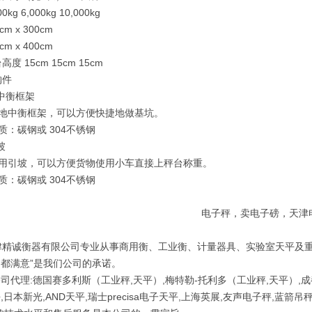
kg 6,000kg 10,000kg
m x 300cm
m x 400cm
 15cm 15cm 15cm
件
中衡框架
地中衡框架，可以方便快捷地做基坑。
：碳钢或 304不锈钢
坡
用引坡，可以方便货物使用小车直接上秤台称重。
：碳钢或 304不锈钢
电子秤，卖电子磅，天津
精诚衡器有限公司专业从事商用衡、工业衡、计量器具、实验室天平及重
都满意”是我们公司的承诺。
理:德国赛多利斯（工业秤,天平）,梅特勒-托利多（工业秤,天平）,成
,日本新光,AND天平,瑞士precisa电子天平,上海英展,友声电子秤,蓝箭吊秤