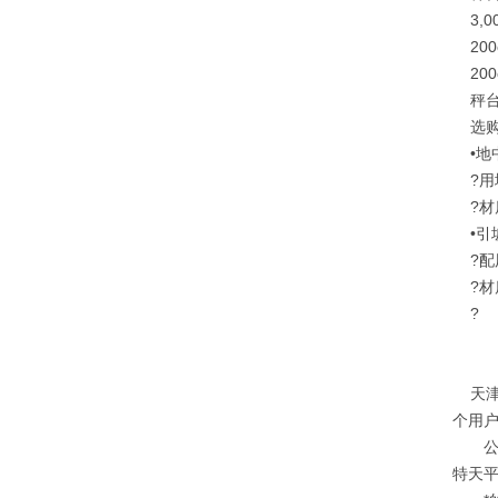
3,000
200c
200c
秤台高度
选购
•地
?用
?材质
•引
?配
?材质
?
天津
个用户
公司代
特天平