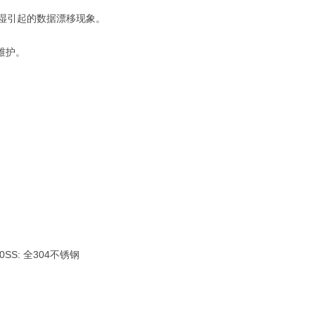
潮湿引起的数据漂移现象。
维护。
SS: 全304不锈钢