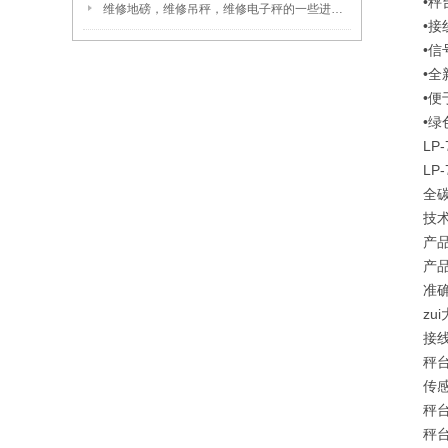
•秤
维修地磅，维修吊秤，维修电子秤的一些进技巧
•接线
•信
•全
•便
•绿色
LP-
LP-
全碳钢
技术
产品名
产品型
准确度
zui
接线盒
秤台材
传感器 
秤台高
秤台尺