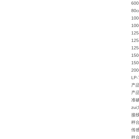
600kg
80cm
100c
100c
125c
125c
125c
150c
150c
200c
LP-
产品名
产品型
准确度
zui大
接线盒
秤台
传感器
秤台尺