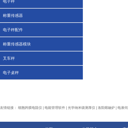
电子秤
称重传感器
电子秤配件
称重传感器模块
叉车秤
电子桌秤
友情链接：
细胞跨膜电阻仪
|
电能管理软件
|
光学纳米级测厚仪
|
洛阳熔融炉
|
电液伺