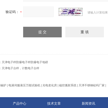
验证码：
请输入计算结果
：
天津电子秤防爆电子秤防爆电子地磅
：
天津电子台秤，计数电子台秤
熔融炉
|
电液伺服液压万能试验机
|
光电老化房
|
磁控溅射系统
|
天津不锈钢砝码厂家
|
产品中心
技术文章
新闻资讯