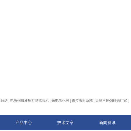
熔融炉
|
电液伺服液压万能试验机
|
光电老化房
|
磁控溅射系统
|
天津不锈钢砝码厂家
|
产品中心
技术文章
新闻资讯