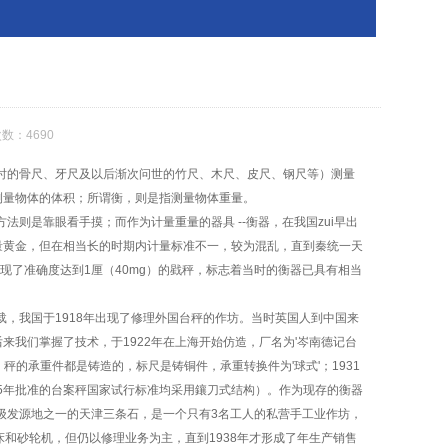
数：4690
古时的骨尺、牙尺及以后渐次问世的竹尺、木尺、皮尺、钢尺等）测量
测量物体的体积；所谓衡，则是指测量物体重量。
法则是靠眼看手摸；而作为计量重量的器具 --
衡器
，在我国zui早出
量黄金，但在相当长的时期内计量标准不一，较为混乱，直到秦统一天
现了准确度达到1厘（40mg）的
戥秤
，标志着当时的
衡器
已具有相当
载，我国于1918年出现了修理外国
台秤
的作坊。当时英国人到中国来
来我们掌握了技术，于1922年在上海开始仿造，厂名为'岑南德记
台
，秤的承重件都是铸造的，标尺是铸铜件，承重转换件为'球式'；1931
5年批准的
台案秤
国家试行标准均采用鑲刀式结构）。作为现存的
衡器
阶级发源地之一的天津三条石，是一个只有3名工人的私营手工业作坊，
和砂轮机，但仍以修理业务为主，直到1938年才形成了年生产销售