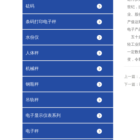
砝码
世纪，
业、股
条码打印电子秤
产值达
电子产
水份仪
五十
轻工业
一定数
人体秤
变，令
机械秤
上一篇：
钢瓶秤
下一篇：
吊轨秤
电子显示仪表系列
电子秤