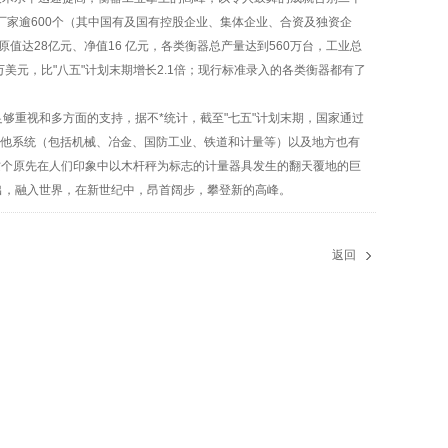
厂家逾600个（其中国有及国有控股企业、集体企业、合资及独资企
值达28亿元、净值16 亿元，各类
衡器
总产量达到560万台，工业总
5 万美元，比"八五"计划末期增长2.1倍；现行标准录入的各类衡器都有了
够重视和多方面的支持，据不*统计，截至"七五"计划末期，国家通过
元，其他系统（包括机械、冶金、国防工业、铁道和计量等）以及地方也有
这个原先在人们印象中以木杆秤为标志的计量器具发生的翻天覆地的巨
出，融入世界，在新世纪中，昂首阔步，攀登新的高峰。
返回