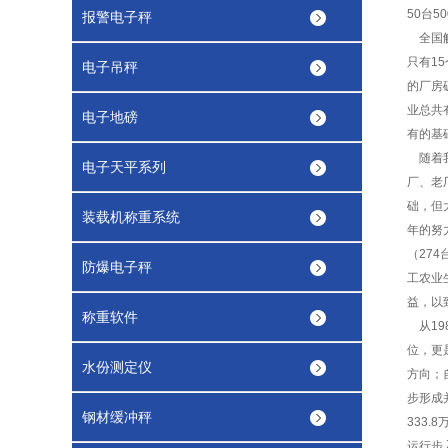
50台5
报警电子秤
全国解
只有1
电子吊秤
的厂房
业总共
电子地磅
有的基
随着我
电子天平系列
厂、老
础，但
装载机称重系统
年的努
（274
防爆电子秤
工农业
益，以
称重软件
从19
位，更
水份测定仪
方向；
步形成
钢材缓冲秤
333
运行步