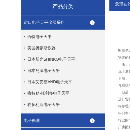
您现在
产品分类
进口电子天平仪器系列
西特电子天平
美国奥豪斯仪器
衡器
是
物体的
日本新光SHINKO电子天平
衡
，
日本岛津电子天平
现于夏
下后，
日本艾安德AND电子天平
可观技
但是
梅特勒-托利多电子天平
进行贸
赛多利斯电子天平
秤
修理
年日本
电子衡器
行业的''
厂房面