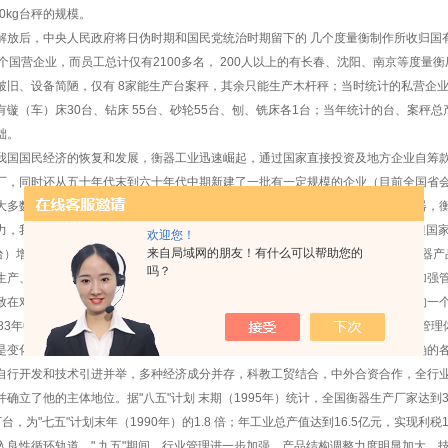
00kg台秤的规模。
放后，中央人民政府将日伪时期和国民党统治时期留下的 几个度量衡制作所收归国有，
5个国营企业，而员工总计仅有2100多名， 200人以上的有长春、沈阳、南京等度量
破旧、设备简陋，仅有 8家能生产
台案秤
，其余只能生产木杆秤；当时统计的私营企业
有镟（车）床30台、钻床 55台、砂轮55台、刨、铣床各1台；当年统计的台、案秤总产量
础。
国国民经济的恢复和发展，
衡器
工业迅速崛起，通过国家直接投资及地方企业自筹
厂，同时还从五十年代末到六十年代中期新建了一批有一定规模的企业（目前全国省
大多数为集体所有制的小型企业。从六十年代开始，我国自行设计制造大型、
衡器
，
力，我国已经能够批量生产大型及
衡器
19类、150多个品种、 500多个规格，承担国
欢迎您！
来自局域网的朋友！有什么可以帮助您的
台）增长了644倍；大型
衡器
产值在
衡器
总产值中所占比例大大高于日用
衡器
；
衡器
产
吗？
生产、国内外贸易、教学、科学研究、医疗卫生、国防建设等领域，在各行各业加强
致在对外贸易交往中维护国家声誉等方面起着越来越重要的作用，成为国民经济的一
83年中国
衡器
协会成立至今的二十年间，在经济体制改革的大潮中，
衡器
工业的管理
是变化巨大，远非昔比。如今我国已能够独立设计制造精度高、运行快、计量准确的
自行开发和技术引进并举，多种经济成分并存，科教工贸结合，中外合资合作，全行
并确立了他的主体地位。据"八五"计划 末期（1995年）统计，全国衡器生产厂家达到
.8万台，为"七五"计划末年（1990年）的1.8 倍；年工业总产值达到16.5亿元，实
入良性循环轨道。" 九五"期间，行业管理进一步加强，产品结构调整力度明显加大，