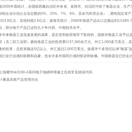
据2000年底统计，全国除西藏自治区外各省、直辖市、自治区均有了衡器企业，生产
份制企业分别占企业总数的5%、25%、7%、6%，其余为民营企业），拥有固定资产原
到23.8亿元，实现利税2.6亿元；据海关统计，2000年衡器产品出口总额达到13,66
品，部分电子产品已达到九十年代初、中期技术水平。
多年来
衡器
工业迅速发展的成果，是在党和政府领导下取得的，国家对
衡器
工业予以足
部（含二轻工业部）拨给
衡器
工业的投资累计37,360余万元、外汇1,000多万美
量的投资，总投资额达5亿以上、外汇超过2,000万美元。纵观半个多世纪以来"
衡器
"
我们全行业感到鼓舞和自豪，也令许多外国同行感到惊讶和钦佩。中国
衡器
业已经走
上海耀华xk3190-A系列电子地磅秤维修之仪表常见错误代码
计量器具新产品管理办法