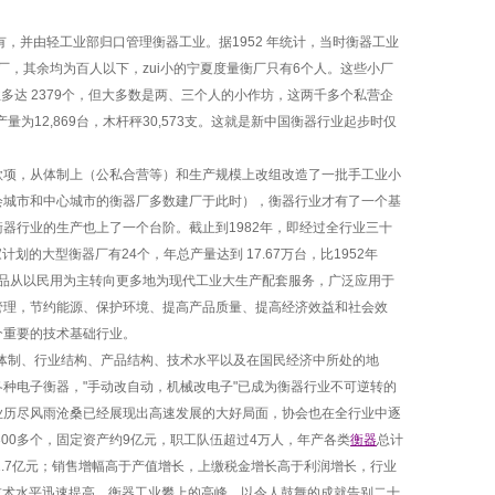
并由轻工业部归口管理衡器工业。据1952 年统计，当时
衡器
工业
衡厂，其余均为百人以下，zui小的宁夏度量衡厂只有6个人。这些小厂
多达 2379个，但大多数是两、三个人的小作坊，这两千多个私营企
为12,869台，木杆秤30,573支。这就是新中国
衡器
行业起步时仅
款项，从体制上（公私合营等）和生产规模上改组改造了一批手工业小
会城市和中心城市的
衡器
厂多数建厂于此时），
衡器
行业才有了一个基
衡器
行业的生产也上了一个台阶。截止到1982年，即经过全行业三十
家计划的大型
衡器
厂有24个，年总产量达到 17.67万台，比1952年
品从以民用为主转向更多地为现代工业大生产配套服务，广泛应用于
管理，节约能源、保护环境、提高产品质量、提高经济效益和社会效
个重要的技术基础行业。
体制、行业结构、产品结构、技术水平以及在国民经济中所处的地
各种
电子衡
器，"手动改自动，机械改电子"已成为
衡器
行业不可逆转的
业历尽风雨沧桑已经展现出高速发展的大好局面，协会也在全行业中逐
300多个，固定资产约9亿元，职工队伍超过4万人，年产各类
衡器
总计
现利税1.7亿元；销售增幅高于产值增长，上缴税金增长高于利润增长，行业
技术水平迅速提高，
衡器
工业攀上的高峰，以令人鼓舞的成就告别二十