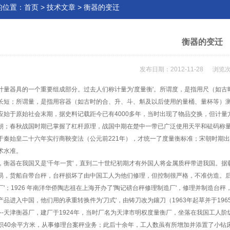
的位置：
首页
>
技术文章
> 衡器的变迁
衡器的变迁
发布日期：2012-11-28 浏览次
计量器具的一个重要组成部分。过去人们称计量为'
度量衡
'。所谓度，是指用尺（如
长短；所谓量，是指用容器（如古时的合、升、斗、斛及以后使用的量桶、量杯等）
应始于原始社会末期，据史料记载距今已有4000多年，当时出现了物品交换，但计量方
朝；春秋战国时期已掌握了杠杆原理，战国中期在楚中一带已广泛使用天平和砝码称
于秦始皇二十六年实行商鞅变法（公元前221年），才统一了
度量衡
标准；宋朝时期出
术水准。
，
衡器
在我国又是'千年一贯'，直到二十世纪初期才有外国人将金属质
秤
带进我国。据
易，货船自带
台秤
，
台秤
损坏了由中国工人为他们修理，但控制很严格，不准仿造。后
厂'；1926 年南洋华侨陶志祖在上海开办了'陶记磅
台秤
修理制造厂'，修理并制造
台秤
产品进入中国，他们用的承重转换件为'刀式'，由铸刀改为鑲刀（1963年起草并于196
--天津
衡器
厂，建厂于1924年，当时厂名为天津市明权度量衡厂，坐落在我国工人
积40余平方米，从事修理
台案秤
业务；此后十余年，工人数虽有所增加并添置了小钻床