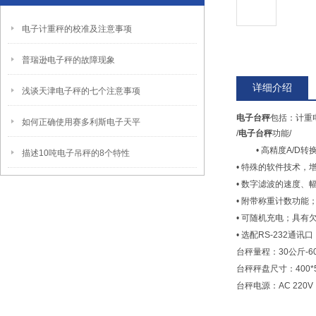
电子计重秤的校准及注意事项
普瑞逊电子秤的故障现象
详细介绍
浅谈天津电子秤的七个注意事项
电子台秤
包括：计重
如何正确使用赛多利斯电子天平
/
电子台秤
功能/
• 高精度A/D
描述10吨电子吊秤的8个特性
• 特殊的软件技术，
• 数字滤波的速度、
• 附带称重计数功能
• 可随机充电；具有
• 选配RS-232
台秤量程：30公斤-6
台秤秤盘尺寸：400*500
台秤电源：AC 220